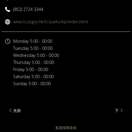
(852) 2724 3344
開
www.lcsd.gov.hk/tc/parks/kp/index.html
啟
新
Monday
5:00 - 00:00
標
Tuesday
5:00 - 00:00
籤
Wednesday
5:00 - 00:00
頁
Thursday
5:00 - 00:00
Friday
5:00 - 00:00
Saturday
5:00 - 00:00
Sunday
5:00 - 00:00
先前
下
私隱保障政策