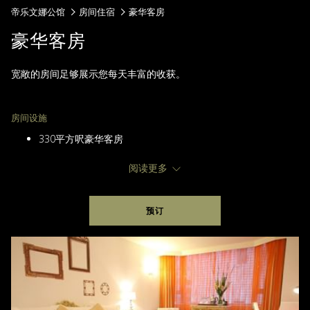
帝乐文娜公馆
房间住宿
豪华客房
豪华客房
宽敞的房间足够展示您每天丰富的收获。
房间设施
330平方呎豪华客房
两张单人床或大床
阅读更多
高速宽频互联网及无线上网
高清平面液晶体电视
DVD 影碟播放器
预订
电子保险箱配以电源插座
豪华沐浴用品
顶设喷淋花洒的云石浴室
迷你酒吧、设计新颖的茶具及咖啡
本地及国际长途直拨电话
客房餐务