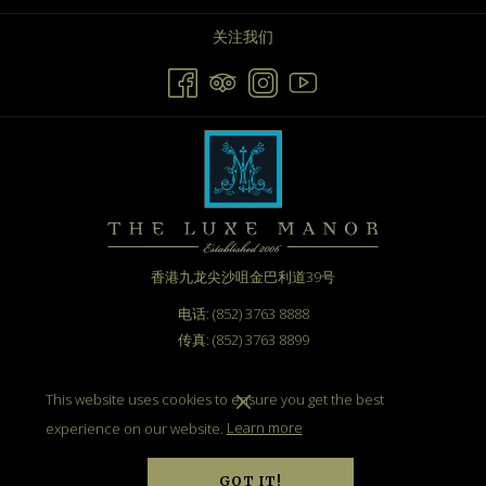
关注我们
香港九龙尖沙咀金巴利道39号
电话: (852) 3763 8888
传真: (852) 3763 8899
电邮：
info@theluxemanor.com
This website uses cookies to ensure you get the best
experience on our website.
Learn more
GOT IT!