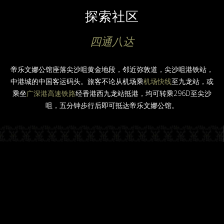
探索社区
四通八达
帝乐文娜公馆座落尖沙咀黄金地段，邻近弥敦道，尖沙咀港铁站，
中港城的中国客运码头。旅客不论从机场乘
机场快线
至九龙站，或
乘坐
广深港高速铁路
经香港西九龙站抵港，均可转乘296D至尖沙
咀，五分钟步行后即可抵达帝乐文娜公馆。