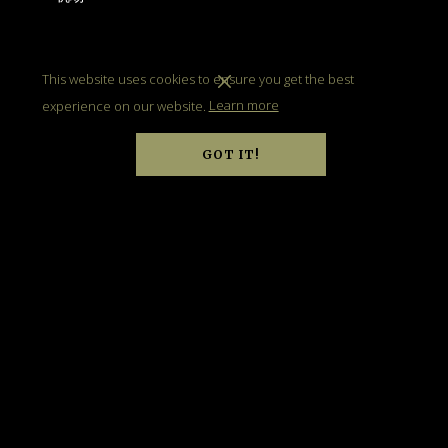
香港国际机场
This website uses cookies to ensure you get the best
experience on our website.
Learn more
豪华轿车/多用途房车
车程约40分钟
GOT IT!
单程收费：豪华轿车 (2-4人) - 港币950元
多用途房车 (5-6人) - 港币1050元
的士
车程约45分钟
单程收费：约港币300元
的士载客量最多为五位
行李费：每件港币6元
机场快线
车程约须1小时 (若于九龙站乘坐的士，行程可缩
短至45分钟)