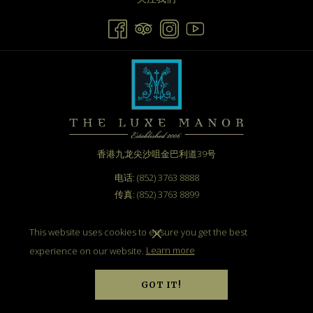
香港九龙尖沙咀金巴利道39号
电话: (852) 3763 8888
传真: (852) 3763 8899
电邮：
info@theluxemanor.com
This website uses cookies to ensure you get the best
experience on our website.
Learn more
GOT IT!
关注我们