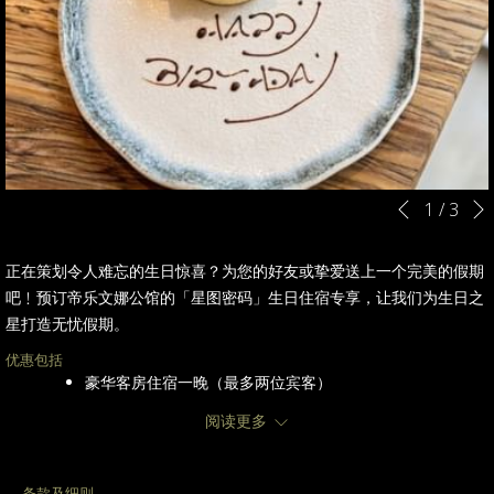
幻
点
1
/
3
先前
灯
击
片
以
正在策划令人难忘的生日惊喜？为您的好友或挚爱送上一个完美的假期
放
下
吧﹗预订帝乐文娜公馆的「星图密码」生日住宿专享，让我们为生日之
映
链
星打造无忧假期。
控
接
优惠包括
制
将
豪华客房住宿一晚（最多两位宾客）
按
更
免费体验 45 分钟双人星座调酒工作坊（每日下午5时至5时
钮
新
阅读更多
45分供应），亲手调制所属星座鸡尾酒
上
免费享用精美自家制生日甜品乙份
面
于 FINDS 享用双人自助早餐
条款及细则