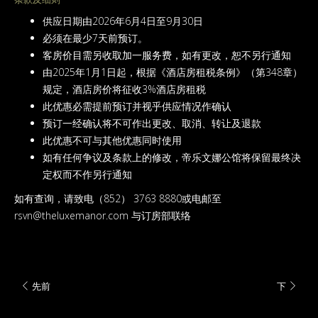
的
入住期间可享酒店餐厅及酒吧餐饮 7 折优惠
内
供应日期由2026年6月4日至9月30日
免费Wi-Fi 网路覆盖酒店所有范围及拨打本地电话
容
必须在最少7天前预订。
免费使用24小时健身室
客房价目需另收取加一服务费，如有更改，恕不另行通知
免费享用客房内咖啡及茶冲泡设备
由2025年1月1日起，根据《酒店房租税条例》（第348章）
规定，酒店房价将征收3%酒店房租税
此优惠必需提前预订并视乎供应情况作确认
预订一经确认将不可作出更改、取消、转让及退款
此优惠不可与其他优惠同时使用
如有任何争议及条款上的修改，帝乐文娜公馆将保留最终决
定权而不作另行通知
如有查询，请致电（852） 3763 8880或电邮至
rsvn@theluxemanor.com 与订房部联络
先前
下