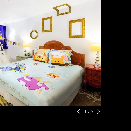
下
幻
点
1
/
5
先前
灯
击
片
以