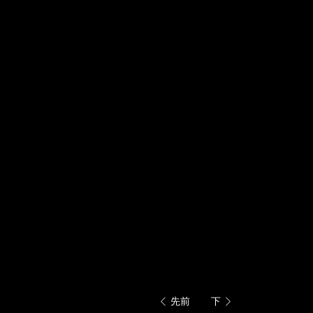
放
下
映
链
控
接
制
将
按
更
钮
新
上
面
的
内
容
先前
下