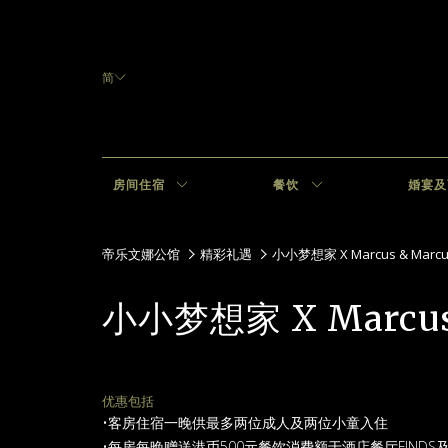
简
房间住宿
餐饮
婚宴及
帝乐文娜公馆
精彩礼遇
小小梦想家 X Marcus & Marcu
小小梦想家 X Marcus
优惠包括
•客房住宿一晚供最多两位成人及两位小童入住
•每房每晚赠送港币500元餐饮消费额于酒店餐厅FINDS及酒吧D