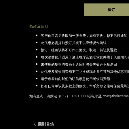
预订
条款及细则
客房价目需另收取加一服务费，如有更改，恕不另行通知
此优惠必需提前预订并视乎供应情况作确认
预订一经确认将不可作出更改、取消、转让及退款
餐饮消费额只适用于酒店餐厅及酒吧堂食并需于入住期间
未使用的餐饮消费额于退房时将会失效并不获退回
此优惠及餐饮消费额不可兑换成现金并不可与其他优惠同
请于点餐前向我们的职员示意使用餐饮消费额
如有任何争议及条款上的修改，帝乐文娜公馆将保留最终
如有查询，请致电（852） 3763 8880或电邮至 rsvn@theluxem
回到目錄