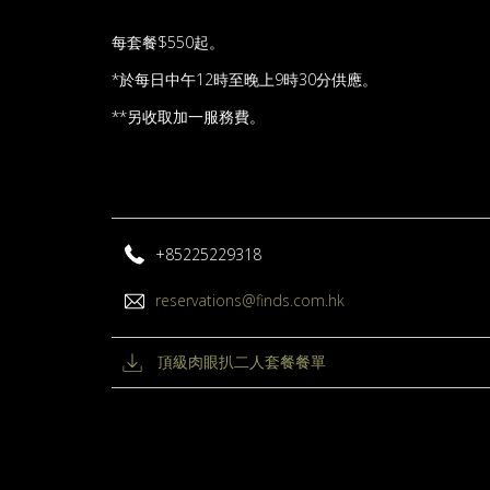
每套餐$550起。
*於每日中午12時至晚上9時30分供應。
**另收取加一服務費。
+85225229318
reservations@finds.com.hk
頂級肉眼扒二人套餐餐單