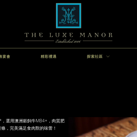
務宴會
精彩禮遇
探索社區
**，選用澳洲穀飼牛MB4+，肉質肥
薯條，完美滿足食肉獸的味蕾！