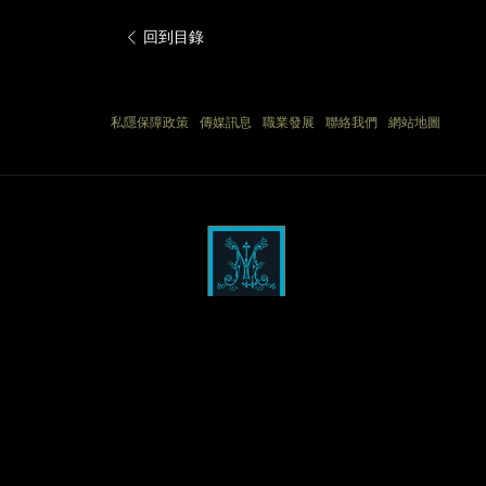
開
回到目錄
啟
新
標
私隱保障政策
傳媒訊息
職業發展
聯絡我們
網站地圖
籤
頁
香港九龍尖沙咀金巴利道39號
電話：
(852) 3763 8888
傳真：
(852) 3763 8899
電郵：
info@theluxemanor.com